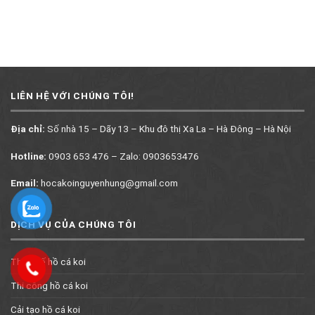
LIÊN HỆ VỚI CHÚNG TÔI!
Địa chỉ:
Số nhà 15 – Dãy 13 – Khu đô thị Xa La – Hà Đông – Hà Nội
Hotline:
0903 653 476 – Zalo: 0903653476
Email:
hocakoinguyenhung@gmail.com
DỊCH VỤ CỦA CHÚNG TÔI
Thiết kế hồ cá koi
Thi công hồ cá koi
Cải tạo hồ cá koi