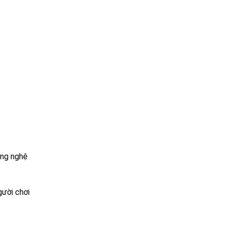
àng nghệ
gười chơi