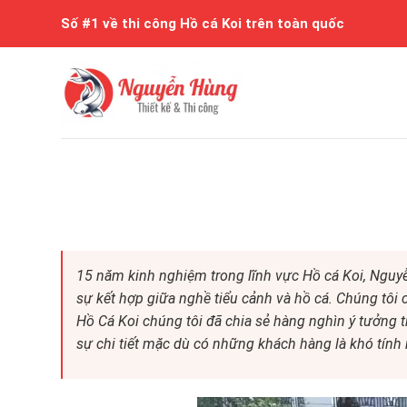
Skip
Số #1 về thi công Hồ cá Koi trên toàn quốc
to
content
15 năm kinh nghiệm trong lĩnh vực Hồ cá Koi, Nguy
sự kết hợp giữa nghề tiểu cảnh và hồ cá. Chúng tôi có
Hồ Cá Koi chúng tôi đã chia sẻ hàng nghìn ý tưởng 
sự chi tiết mặc dù có những khách hàng là khó tính 