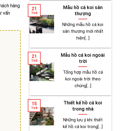
khách hàng
Mẫu hồ cá koi sân
21
ư vấn
thượng
Th8
Những mẫu hồ cá koi
sân thượng mới nhất
hiện[...]
Mẫu hồ cá koi ngoài
21
trời
Th8
Tổng hợp mẫu hồ cá
koi ngoài trời theo
chúng[...]
Thiết kế hồ cá koi
15
Th8
trong nhà
Những lưu ý khi thiết
kế hồ cá koi trong[...]