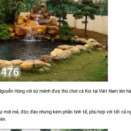
Nguyễn Hùng với sứ mệnh đưa thú chơi cá Koi tại Việt Nam lên h
ự mới mẻ, độc đáo nhưng kém phần tinh tế, phù hợp với tất cả n
yện.