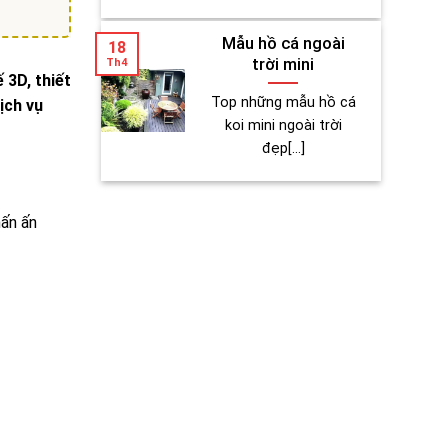
Mẫu hồ cá ngoài
18
trời mini
Th4
 3D, thiết
Top những mẫu hồ cá
ịch vụ
koi mini ngoài trời
đẹp[...]
hấn ấn