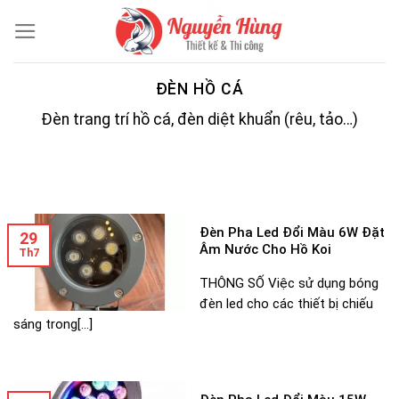
Skip
to
content
ĐÈN HỒ CÁ
Đèn trang trí hồ cá, đèn diệt khuẩn (rêu, tảo…)
Đèn Pha Led Đổi Màu 6W Đặt
29
Âm Nước Cho Hồ Koi
Th7
THÔNG SỐ Việc sử dụng bóng
đèn led cho các thiết bị chiếu
sáng trong[...]