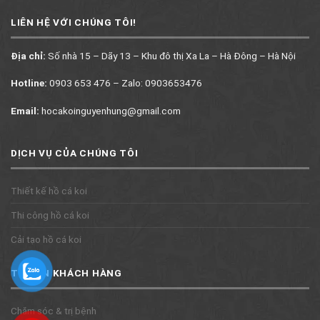
LIÊN HỆ VỚI CHÚNG TÔI!
Địa chỉ:
Số nhà 15 – Dãy 13 – Khu đô thị Xa La – Hà Đông – Hà Nội
Hotline:
0903 653 476 – Zalo: 0903653476
Email:
hocakoinguyenhung@gmail.com
DỊCH VỤ CỦA CHÚNG TÔI
Thiết kế hồ cá koi
Thi công hồ cá koi
Cải tạo hồ cá koi
TƯ VẤN KHÁCH HÀNG
Chăm sóc & trị bệnh