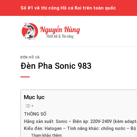
Skip
Số #1 về thi công Hồ cá Koi trên toàn quốc
to
content
ĐÈN HỒ CÁ
Đèn Pha Sonic 983
Mục lục
THÔNG SỐ
Hãng sản xuất: Sonic – Điện áp: 220V-240V (kèm adapt
Kiểu đèn: Halogen – Tính năng khác: chống nước – B
Tham khảo thêm: