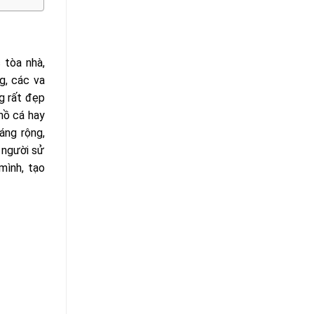
 tòa nhà,
g, các va
g rất đẹp
 hồ cá hay
áng rộng,
 người sử
mình, tạo