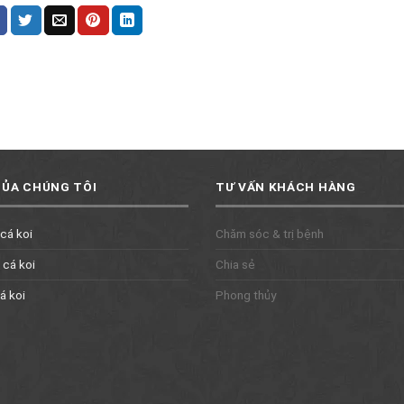
CỦA CHÚNG TÔI
TƯ VẤN KHÁCH HÀNG
 cá koi
Chăm sóc & trị bệnh
 cá koi
Chia sẻ
á koi
Phong thủy