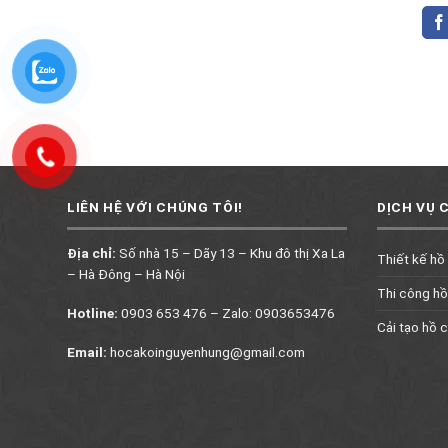
LIÊN HỆ VỚI CHÚNG TÔI!
DỊCH VỤ 
Địa chỉ:
Số nhà 15 – Dãy 13 – Khu đô thị Xa La
Thiết kế hồ
– Hà Đông – Hà Nội
Thi công hồ
Hotline:
0903 653 476 – Zalo: 0903653476
Cải tạo hồ c
Email:
hocakoinguyenhung@gmail.com