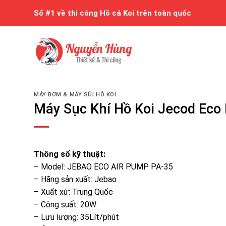
Skip
Số #1 về thi công Hồ cá Koi trên toàn quốc
to
content
MÁY BƠM & MÁY SỦI HỒ KOI
Máy Sục Khí Hồ Koi Jecod Ec
Thông số kỹ thuật:
– Model: JEBAO ECO AIR PUMP PA-35
– Hãng sản xuất: Jebao
– Xuất xứ: Trung Quốc
– Công suất: 20W
– Lưu lượng: 35Lít/phút