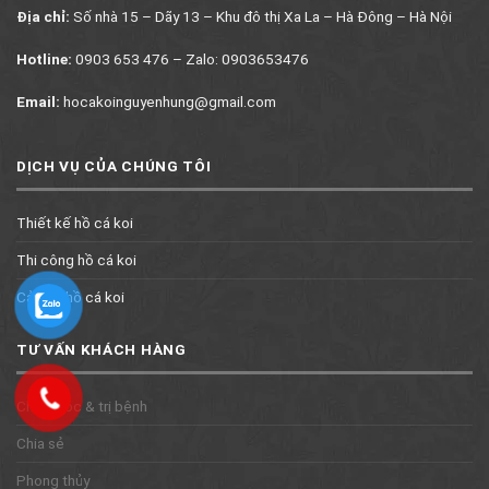
Địa chỉ:
Số nhà 15 – Dãy 13 – Khu đô thị Xa La – Hà Đông – Hà Nội
Hotline:
0903 653 476 – Zalo: 0903653476
Email:
hocakoinguyenhung@gmail.com
DỊCH VỤ CỦA CHÚNG TÔI
Thiết kế hồ cá koi
Thi công hồ cá koi
Cải tạo hồ cá koi
TƯ VẤN KHÁCH HÀNG
Chăm sóc & trị bệnh
Chia sẻ
Phong thủy