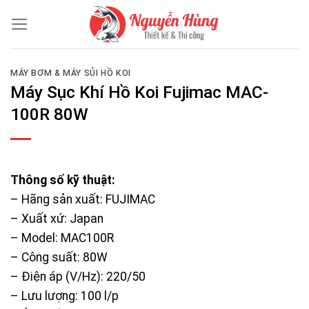
Skip
to
content
MÁY BƠM & MÁY SỦI HỒ KOI
Máy Sục Khí Hồ Koi Fujimac MAC-
100R 80W
Thông số kỹ thuật:
– Hãng sản xuất: FUJIMAC
– Xuất xứ: Japan
– Model: MAC100R
– Công suất: 80W
– Điện áp (V/Hz): 220/50
– Lưu lượng: 100 l/p