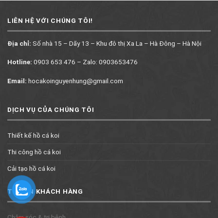
LIÊN HỆ VỚI CHÚNG TÔI!
Địa chỉ:
Số nhà 15 – Dãy 13 – Khu đô thị Xa La – Hà Đông – Hà Nội
Hotline:
0903 653 476 – Zalo: 0903653476
Email:
hocakoinguyenhung@gmail.com
DỊCH VỤ CỦA CHÚNG TÔI
Thiết kế hồ cá koi
Thi công hồ cá koi
Cải tạo hồ cá koi
TƯ VẤN KHÁCH HÀNG
Chăm sóc & trị bệnh