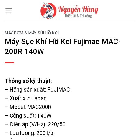
Skip
to
content
MÁY BƠM & MÁY SỦI HỒ KOI
Máy Sục Khí Hồ Koi Fujimac MAC-
200R 140W
Thông số kỹ thuật:
– Hãng sản xuất: FUJIMAC
– Xuất xứ: Japan
– Model: MAC200R
– Công suất: 140W
– Điện áp (V/Hz): 220/50
– Lưu lượng: 200 l/p