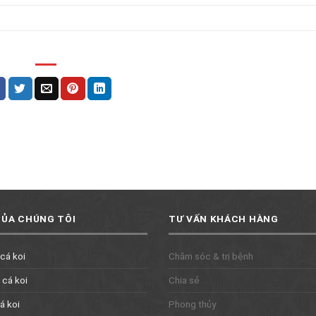
CỦA CHÚNG TÔI
TƯ VẤN KHÁCH HÀNG
 cá koi
Chăm sóc & trị bệnh
 cá koi
Chia sẻ
á koi
Phong thủy