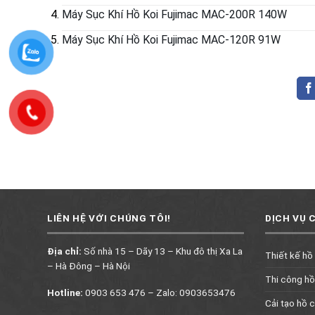
Máy Sục Khí Hồ Koi Fujimac MAC-200R 140W
Máy Sục Khí Hồ Koi Fujimac MAC-120R 91W
LIÊN HỆ VỚI CHÚNG TÔI!
DỊCH VỤ 
Địa chỉ:
Số nhà 15 – Dãy 13 – Khu đô thị Xa La
Thiết kế hồ
– Hà Đông – Hà Nội
Thi công hồ
Hotline:
0903 653 476 – Zalo: 0903653476
Cải tạo hồ c