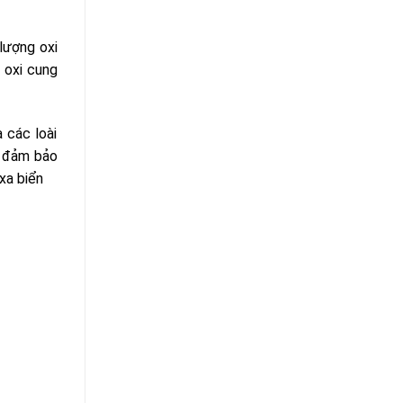
lượng oxi
 oxi cung
 các loài
à đảm bảo
xa biển