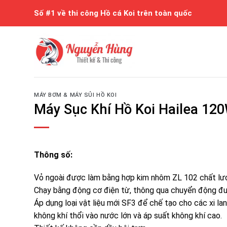
Skip
Số #1 về thi công Hồ cá Koi trên toàn quốc
to
content
MÁY BƠM & MÁY SỦI HỒ KOI
Máy Sục Khí Hồ Koi Hailea 12
Thông số:
Vỏ ngoài được làm bằng hợp kim nhôm ZL 102 chất lượng 
Chạy bằng động cơ điện từ, thông qua chuyển động đườn
Áp dụng loại vật liệu mới SF3 để chế tạo cho các xi lan
không khí thổi vào nước lớn và áp suất không khí cao.