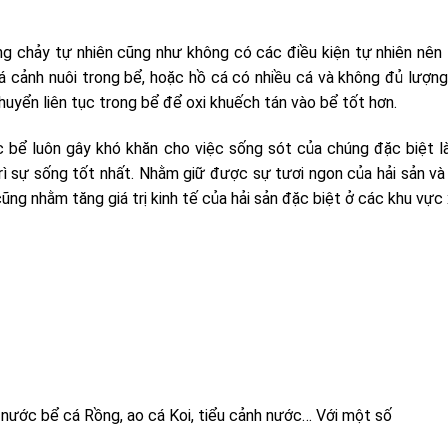
g chảy tự nhiên cũng như không có các điều kiện tự nhiên nên 
 cá cảnh nuôi trong bể, hoặc hồ cá có nhiều cá và không đủ lượng
chuyển liên tục trong bể để oxi khuếch tán vào bể tốt hơn.
ác bể luôn gây khó khăn cho việc sống sót của chúng đặc biệt là
rì sự sống tốt nhất. Nhằm giữ được sự tươi ngon của hải sản v
ũng nhằm tăng giá trị kinh tế của hải sản đặc biệt ở các khu vực 
í nước bể cá Rồng, ao cá Koi, tiểu cảnh nước… Với một số