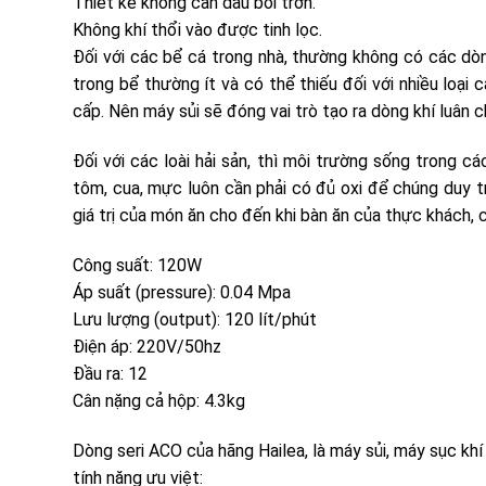
Thiết kế không cần dầu bôi trơn.
Không khí thổi vào được tinh lọc.
Đối với các bể cá trong nhà, thường không có các dòn
trong bể thường ít và có thể thiếu đối với nhiều loại
cấp. Nên máy sủi sẽ đóng vai trò tạo ra dòng khí luân 
Đối với các loài hải sản, thì môi trường sống trong c
tôm, cua, mực luôn cần phải có đủ oxi để chúng duy t
giá trị của món ăn cho đến khi bàn ăn của thực khách, c
Công suất: 120W
Áp suất (pressure): 0.04 Mpa
Lưu lượng (output): 120 lít/phút
Điện áp: 220V/50hz
Đầu ra: 12
Cân nặng cả hộp: 4.3kg
Dòng seri ACO của hãng Hailea, là máy sủi, máy sục kh
tính năng ưu việt: