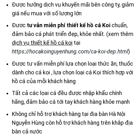
Được hưởng dịch vụ khuyến mãi bên công ty, giảm
giá nếu mua với số lượng lớn
Đươc
tư vẫn miễn phí thiết kế hồ cá Koi
chuẩn,
đảm bảo cá phát triển đẹp, khỏe nhất. (xem thêm
dịch vụ thiết kế hồ cá koi
tại
https://hocakoinguyenhung.com/ca-koi-dep.html
)
Được tư vấn miễn phí lựa chọn loại thức ăn, thuốc
dành cho cá koi , lựa chọn loại cá Kọi thích hợp với
hồ cá của mỗi khách hàng
Tất cả các lọai cá đều được nhập khẩu chính
hãng, đảm bảo cá tới tay khách hàng khỏe mạnh
Không chỉ hỗ trợ khách hàng tại địa bàn Hà Nội
Nguyễn Hùng còn hỗ trợ khách hàng trên khắp địa
bàn cả nước