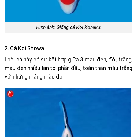
Hình ảnh: Giống cá Koi Kohaku:
2. Cá Koi Showa
Loài cá này có sự kết hợp giữa 3 màu đen, đỏ , trắng,
màu đen nhiều lan tới phần đầu, toàn thân màu trắng
với những mảng màu đỏ.