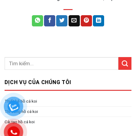
DỊCH VỤ CỦA CHÚNG TÔI
Thiết kế hồ cá koi
Thi công hồ cá koi
Cải tạo hồ cá koi