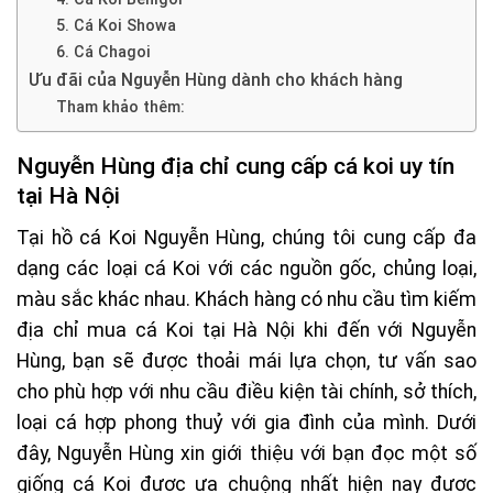
5. Cá Koi Showa
6. Cá Chagoi
Ưu đãi của Nguyễn Hùng dành cho khách hàng
Tham khảo thêm:
Nguyễn Hùng địa chỉ cung cấp cá koi uy tín
tại Hà Nội
Tại hồ cá Koi Nguyễn Hùng, chúng tôi cung cấp đa
dạng các loại cá Koi với các nguồn gốc, chủng loại,
màu sắc khác nhau. Khách hàng có nhu cầu tìm kiếm
địa chỉ mua cá Koi tại Hà Nội khi đến với Nguyễn
Hùng, bạn sẽ được thoải mái lựa chọn, tư vấn sao
cho phù hợp với nhu cầu điều kiện tài chính, sở thích,
loại cá hợp phong thuỷ với gia đình của mình. Dưới
đây, Nguyễn Hùng xin giới thiệu với bạn đọc một số
giống cá Koi được ưa chuộng nhất hiện nay được