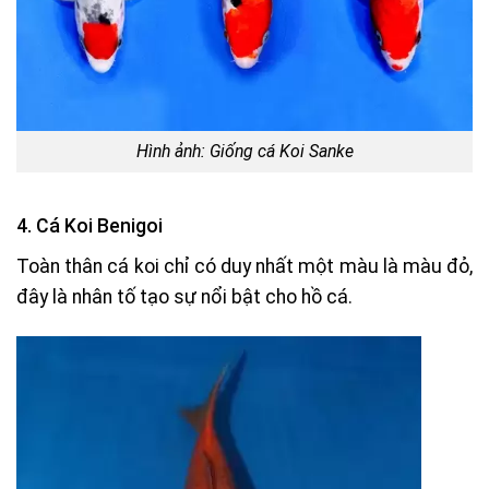
Hình ảnh: Giống cá Koi Sanke
4. Cá Koi Benigoi
Toàn thân cá koi chỉ có duy nhất một màu là màu đỏ,
đây là nhân tố tạo sự nổi bật cho hồ cá.