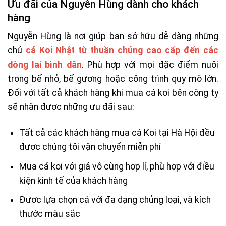
Ưu đãi của Nguyễn Hùng dành cho khách
hàng
Nguyễn Hùng là nơi giúp bạn sở hữu dễ dàng những
chú
cá Koi Nhật từ thuần chủng cao cấp đến các
dòng lai bình dân
. Phù hợp với mọi đặc điểm nuôi
trong bể nhỏ, bể gương hoặc công trình quy mô lớn.
Đối với tất cả khách hàng khi mua cá koi bên công ty
sẽ nhân được những ưu đãi sau:
Tất cả các khách hàng mua cá Koi tại Hà Hội đều
được chúng tôi vận chuyển miễn phí
Mua cá koi với giá vô cùng hợp lí, phù hợp với điều
kiện kinh tế của khách hàng
Được lựa chọn cá với đa dạng chủng loại, và kích
thước màu sắc