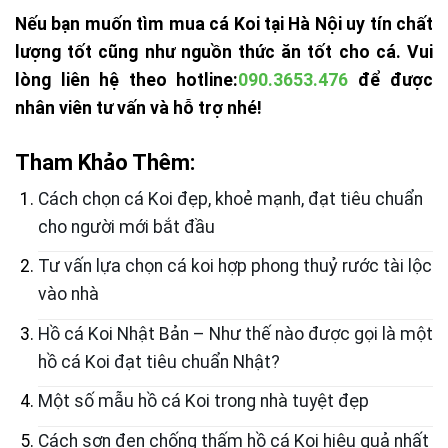
Nếu bạn muốn tìm mua cá Koi tại Hà Nội uy tín chất
lượng tốt cũng như nguồn thức ăn tốt cho cá. Vui
lòng liên hệ theo hotline:
090.3653.476
để được
nhân viên tư vấn và hỗ trợ nhé!
Tham Khảo Thêm:
Cách chọn cá Koi đẹp, khoẻ mạnh, đạt tiêu chuẩn
cho người mới bắt đầu
Tư vấn lựa chọn cá koi hợp phong thuỷ rước tài lộc
vào nhà
Hồ cá Koi Nhật Bản – Như thế nào được gọi là một
hồ cá Koi đạt tiêu chuẩn Nhật?
Một số mẫu hồ cá Koi trong nhà tuyệt đẹp
Cách sơn đen chống thấm hồ cá Koi hiệu quả nhất