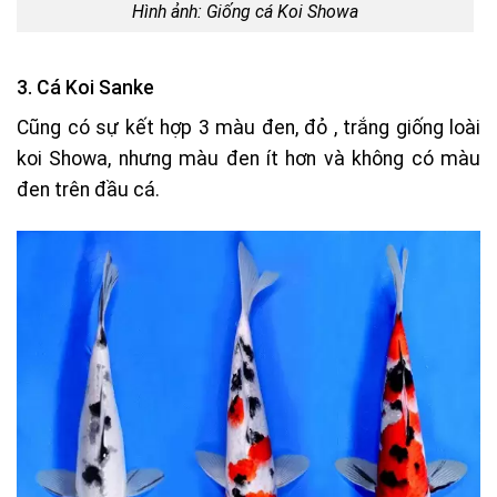
Hình ảnh: Giống cá Koi Showa
3. Cá Koi Sanke
Cũng có sự kết hợp 3 màu đen, đỏ , trắng giống loài
koi Showa, nhưng màu đen ít hơn và không có màu
đen trên đầu cá.