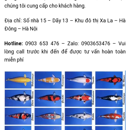
chúng tôi cung cấp cho khách hàng.
Địa chỉ: Số nhà 15 – Dãy 13 – Khu đô thị Xa La – Hà
Đông – Hà Nội
Hotline:
0903 653 476 – Zalo: 0903653476 – Vui
lòng call trước khi đến để được tư vấn hoàn toàn
miễn phí