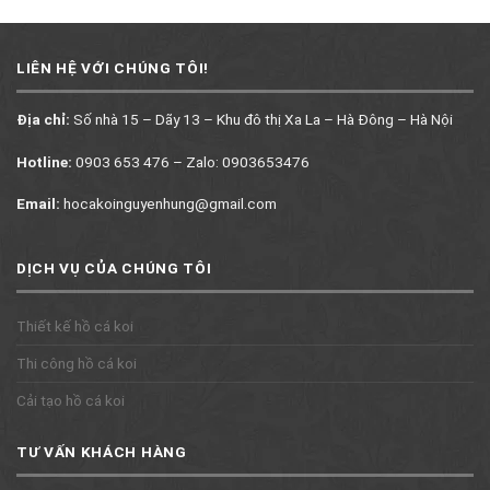
LIÊN HỆ VỚI CHÚNG TÔI!
Địa chỉ:
Số nhà 15 – Dãy 13 – Khu đô thị Xa La – Hà Đông – Hà Nội
Hotline:
0903 653 476 – Zalo: 0903653476
Email:
hocakoinguyenhung@gmail.com
DỊCH VỤ CỦA CHÚNG TÔI
Thiết kế hồ cá koi
Thi công hồ cá koi
Cải tạo hồ cá koi
TƯ VẤN KHÁCH HÀNG