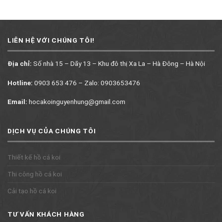
LIÊN HỆ VỚI CHÚNG TÔI!
Địa chỉ:
Số nhà 15 – Dãy 13 – Khu đô thị Xa La – Hà Đông – Hà Nội
Hotline:
0903 653 476 – Zalo: 0903653476
Email:
hocakoinguyenhung@gmail.com
DỊCH VỤ CỦA CHÚNG TÔI
Thiết kế hồ cá koi
Thi công hồ cá koi
Cải tạo hồ cá koi
TƯ VẤN KHÁCH HÀNG