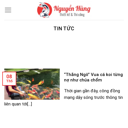
Skip
to
content
TIN TỨC
“Thắng Ngô” Vua cá koi từng
08
nợ như chúa chổm
Th5
Thời gian gần đây, công đồng
mạng dậy sóng trước thông tin
liên quan tới[...]