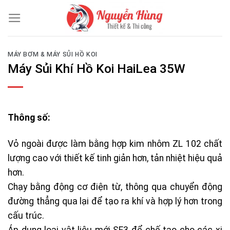
Skip
to
content
MÁY BƠM & MÁY SỦI HỒ KOI
Máy Sủi Khí Hồ Koi HaiLea 35W
Thông số:
Vỏ ngoài được làm bằng hợp kim nhôm ZL 102 chất
lượng cao với thiết kế tinh giản hơn, tản nhiệt hiệu quả
hơn.
Chạy bằng động cơ điện từ, thông qua chuyển động
đường thẳng qua lại để tạo ra khí và hợp lý hơn trong
cấu trúc.
Áp dụng loại vật liệu mới SF3 để chế tạo cho các xi