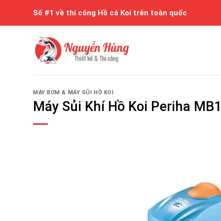
Skip
Số #1 về thi công Hồ cá Koi trên toàn quốc
to
content
MÁY BƠM & MÁY SỦI HỒ KOI
Máy Sủi Khí Hồ Koi Periha MB