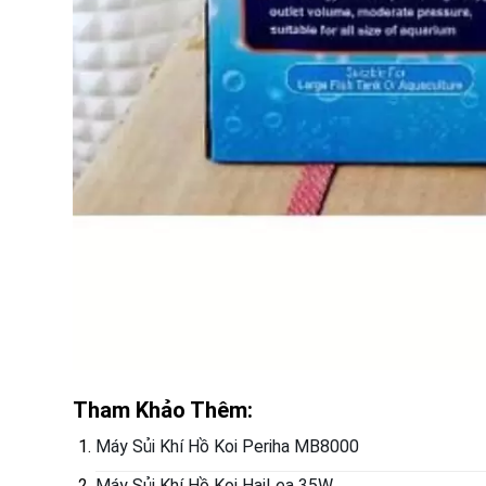
Tham Khảo Thêm:
Máy Sủi Khí Hồ Koi Periha MB8000
Máy Sủi Khí Hồ Koi HaiLea 35W