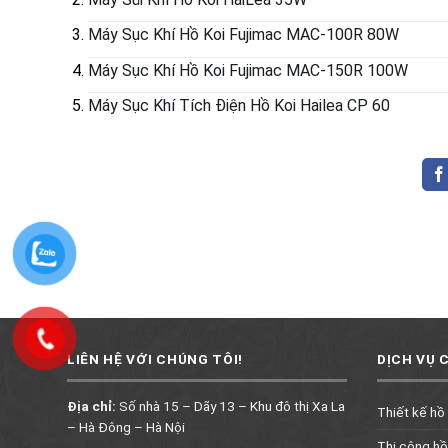
Máy Sục Khí Hồ Koi Fujimac MAC-100R 80W
Máy Sục Khí Hồ Koi Fujimac MAC-150R 100W
Máy Sục Khí Tích Điện Hồ Koi Hailea CP 60
LIÊN HỆ VỚI CHÚNG TÔI!
DỊCH VỤ 
Địa chỉ:
Số nhà 15 – Dãy 13 – Khu đô thị Xa La
Thiết kế hồ
– Hà Đông – Hà Nội
Thi công hồ