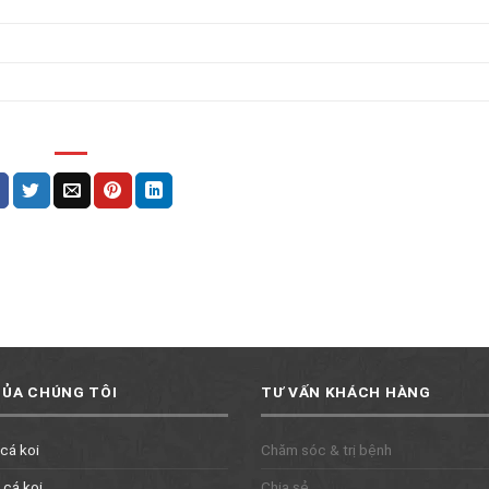
CỦA CHÚNG TÔI
TƯ VẤN KHÁCH HÀNG
 cá koi
Chăm sóc & trị bệnh
 cá koi
Chia sẻ